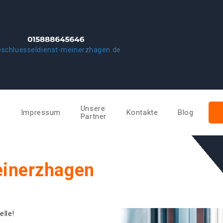
schluesseldienst-meinerzhagen.de
Unsere
e
Impressum
Kontakte
Blog
Partner
einerzhagen
elle!