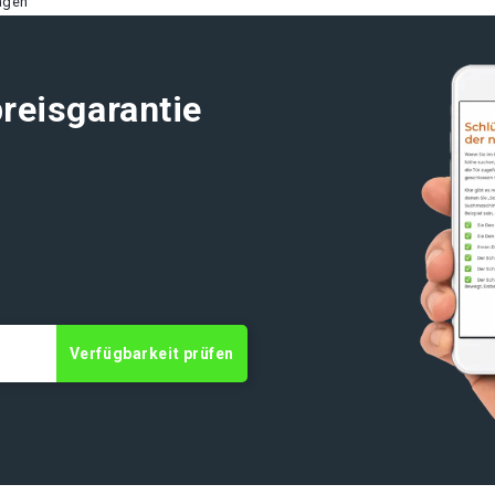
agen
reisgarantie
t
Verfügbarkeit prüfen