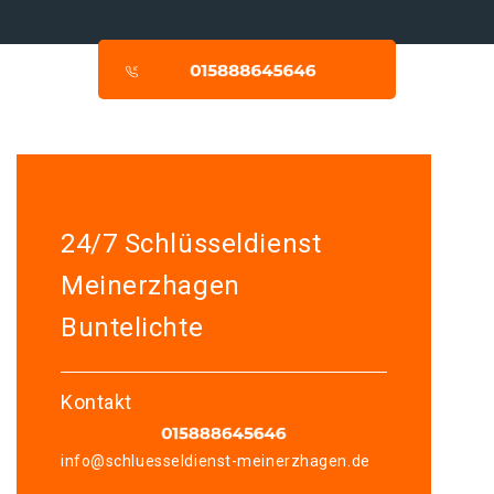
24/7 Schlüsseldienst
Meinerzhagen
Buntelichte
Kontakt
info@schluesseldienst-meinerzhagen.de