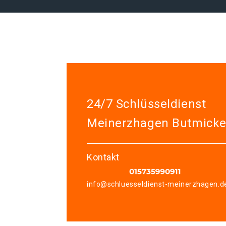
24/7 Schlüsseldienst
Meinerzhagen Butmick
Kontakt
info@schluesseldienst-meinerzhagen.d