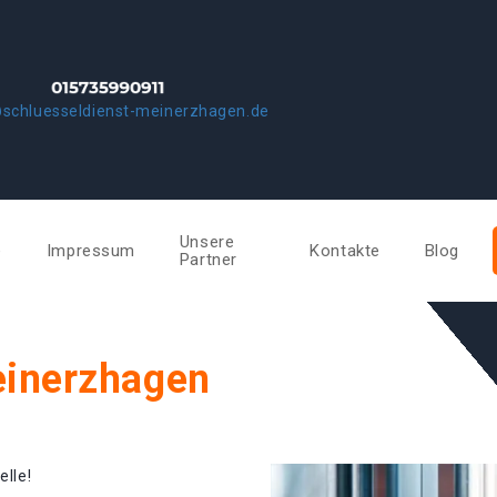
schluesseldienst-meinerzhagen.de
Unsere
e
Impressum
Kontakte
Blog
Partner
einerzhagen
elle!