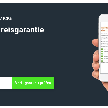
e
MICKE
reisgarantie
t
Verfügbarkeit prüfen