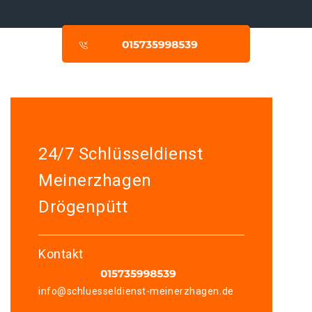
24/7 Schlüsseldienst
Meinerzhagen
Drögenpütt
Kontakt
info@schluesseldienst-meinerzhagen.de