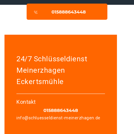
24/7 Schlüsseldienst
Meinerzhagen
Eckertsmühle
Kontakt
info@schluesseldienst-meinerzhagen.de