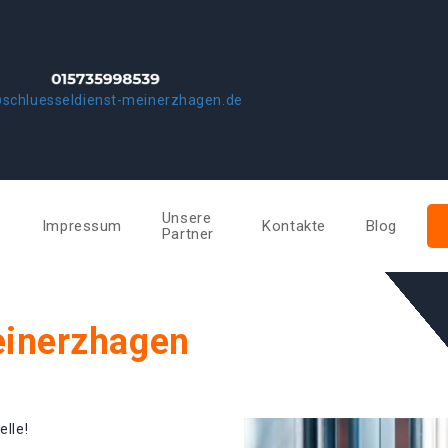
schluesseldienst-meinerzhagen.de
Unsere
e
Impressum
Kontakte
Blog
Partner
einerzhagen
elle!