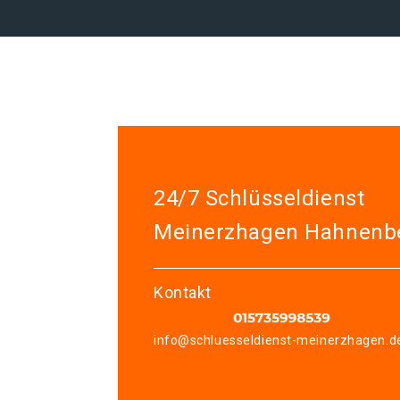
24/7 Schlüsseldienst
Meinerzhagen Hahnenb
Kontakt
info@schluesseldienst-meinerzhagen.d