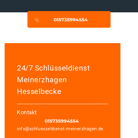
24/7 Schlüsseldienst
Meinerzhagen
Hesselbecke
Kontakt
info@schluesseldienst-meinerzhagen.de