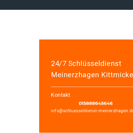
24/7 Schlüsseldienst
Meinerzhagen Kittmick
Kontakt
info@schluesseldienst-meinerzhagen.d