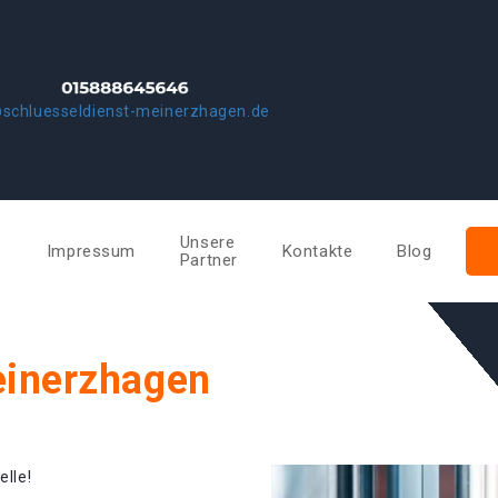
schluesseldienst-meinerzhagen.de
Unsere
e
Impressum
Kontakte
Blog
Partner
einerzhagen
elle!