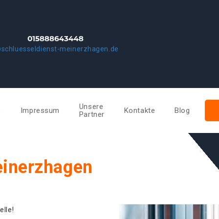
schluesseldienst-meinerzhagen.de
Unsere
e
Impressum
Kontakte
Blog
Partner
einerzhagen
elle!