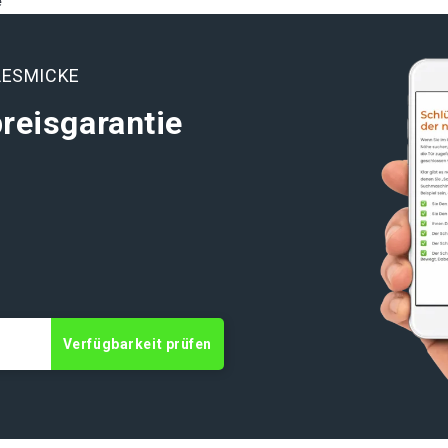
e
LESMICKE
reisgarantie
Verfügbarkeit prüfen