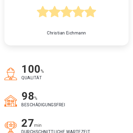
Christian Eichmann
100
%
QUALITÄT
98
%
BESCHÄDIGUNGSFREI
27
min
DURCHSCHNITTLICHE WARTEZEIT