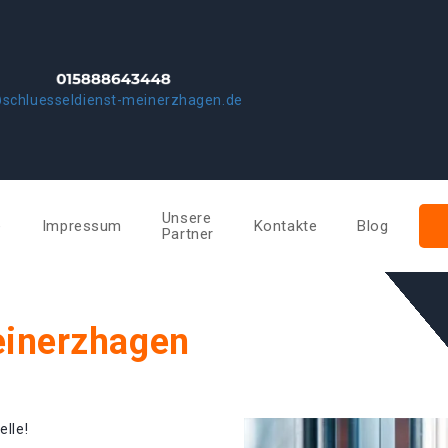
schluesseldienst-meinerzhagen.de
Unsere
e
Impressum
Kontakte
Blog
Partner
einerzhagen
elle!