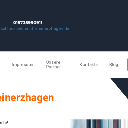
schluesseldienst-meinerzhagen.de
Unsere
e
Impressum
Kontakte
Blog
Partner
einerzhagen
elle!