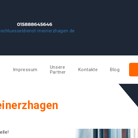
schluesseldienst-meinerzhagen.de
Unsere
e
Impressum
Kontakte
Blog
Partner
einerzhagen
elle!