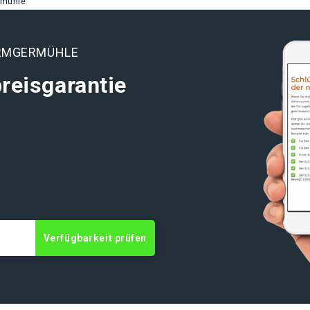
rmühle
ORMGERMÜHLE
reisgarantie
t
Verfügbarkeit prüfen